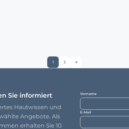
1
2
→
en Sie informiert
Vorname
ertes Hautwissen und
E-Mail
wählte Angebote. Als
mmen erhalten Sie 10