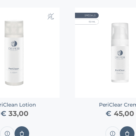
riClean Lotion
PeriClear Cre
€
33,00
€
45,00
Produkt
IN
Produkt
IN