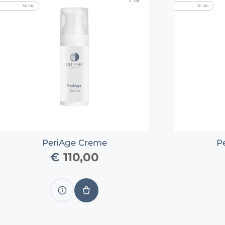
PeriAge Creme
P
€
110,00
Produkt
IN
anzeigen
DEN
WARENKORB