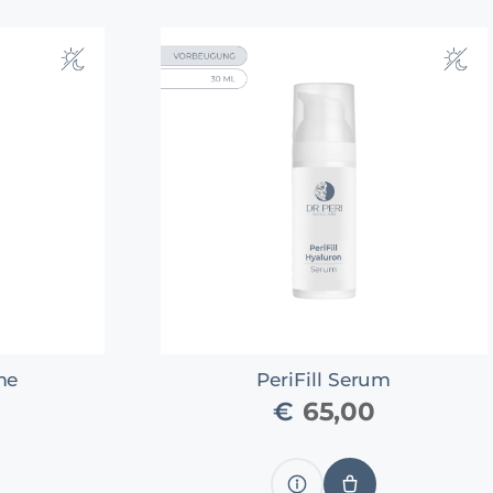
me
PeriFill Serum
€
65,00
Produkt
IN