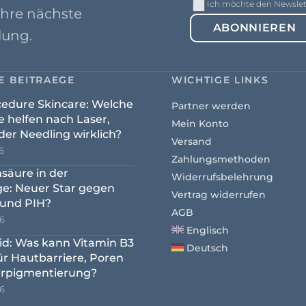
Ich möchte den Newslett
Ihre nächste
ABONNIEREN
lung.
E BEITRAEGE
WICHTIGE LINKS
cedure Skincare: Welche
Partner werden
e helfen nach Laser,
Mein Konto
der Needling wirklich?
Versand
6
Zahlungsmethoden
säure in der
Widerrufsbelehrung
ge: Neuer Star gegen
Vertrag widerrufen
und PIH?
AGB
26
Englisch
id: Was kann Vitamin B3
Deutsch
für Hautbarriere, Poren
rpigmentierung?
26