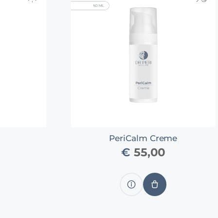
m
PeriCalm Creme
€
55,00
Produkt
IN
N
anzeigen
DEN
RENKORB
WARENKORB