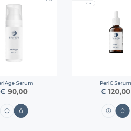
eriAge Serum
PeriC Seru
€
90,00
€
120,00
Produkt
IN
Produkt
IN
anzeigen
DEN
anzeigen
DE
WARENKORB
WA