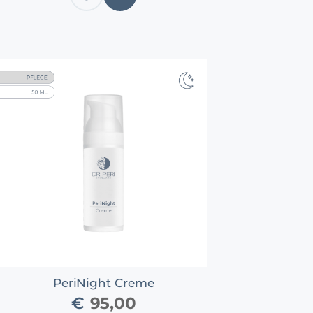
anzeigen
DEN
WARENKORB
PeriNight Creme
€
95,00