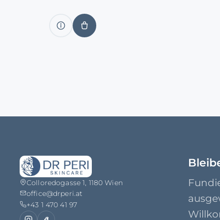
Produkt
IN
anzeigen
DEN
WARENKORB
Bleib
Fundi
Colloredogasse 1, 1180 Wien
office@drperi.at
ausge
+43 1 470 41 97
Willko